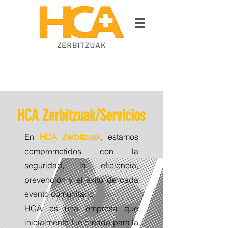
HCA Zerbitzuak/Servicios
En
HCA Zerbitzuak
, estamos
comprometidos con la
seguridad, la eficiencia,
prevención y el éxito de cada
evento comunitario.
HCA es una empresa que
inicialmente fue creada para la