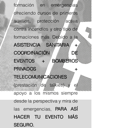
formación en emergencias
ofreciendo cursos de primeros
auxilios, protección activa
contra incendios y otro tipo de
formaciones más. Debido a la
ASISTENCIA SANITARIA +
COORDINACIÓN DE
EVENTOS + BOMBEROS
PRIVADOS +
TELECOMUNICACIONES
(prestación de talkies) y el
apoyo a los mismos siempre
desde la perspectiva y mira de
las emergencias,
PARA ASÍ
HACER TU EVENTO MÁS
SEGURO.