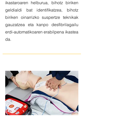
ikastaroaren helburua, bihotz biriken
geldialdi bat identifikatzea, bihotz
biriken oinarrizko suspertze teknikak
gauzatzea eta kanpo desfibrilagailu
erdi-automatikoaren erabilpena ikastea
da.