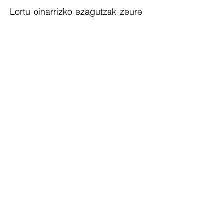
Lortu oinarrizko ezagutzak zeure
burua eta zure ingurukoak
babesteko.
Kontaktua