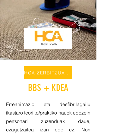
HCA ZERBITZUAK/SERVICIOS
BBS + KDEA
Erreanimazio eta desfibrilagailu
ikastaro teoriko/praktiko hauek edozein
pertsonari zuzenduak daue,
ezagutzailea izan edo ez. Non