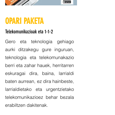
OPARI PAKETA
Telekomunikazioak eta 1-1-2
Gero eta teknologia gehiago
aurki ditzakegu gure inguruan,
teknologia eta telekomunakazio
berri eta zahar hauek, herritarren
eskuragai dira, baina, larrialdi
baten aurrean, ez dira hainbeste,
larrialdietako eta urgentzietako
telekomunikazioez behar bezala
erabiltzen dakitenak.